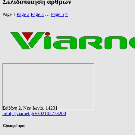
Σελιδοποίηση άρθρων
Page
1
Page
2
Page
3
…
Page
5
>
Σεϊζάνη 2, Νέα Ιωνία, 14231
info[at]viarnet.gr
+302102778200
Εξυπηρέτηση