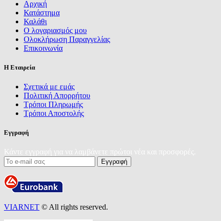
Αρχική
Κατάστημα
Καλάθι
Ο λογαριασμός μου
Ολοκλήρωση Παραγγελίας
Επικοινωνία
Η Εταιρεία
Σχετικά με εμάς
Πολιτική Απορρήτου
Τρόποι Πληρωμής
Τρόποι Αποστολής
Εγγραφή
Κάντε εγγραφή για να λαμβάνετε πρώτοι νέα και προσφορές.
VIARNET
© All rights reserved.