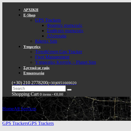
ΑΡΧΙΚΗ
E-Shop
GPS Trackers
Φορητές συσκευές
Σταθερές συσκευές
Αξεσουάρ
Κάρτες Sim
Υπηρεσίες
Τοποθέτηση Gps Tracker
Fleet Management
Υπηρεσίες Κινητής – Planet Sim
Σχετικά με εμάς
Επικοινωνία
(+30) 210 2778200
(+30)6951669020
Shopping Cart
0
0 items
-
€0,00
Home
All Services
Our Services
GPS Trackers
GPS Trackers