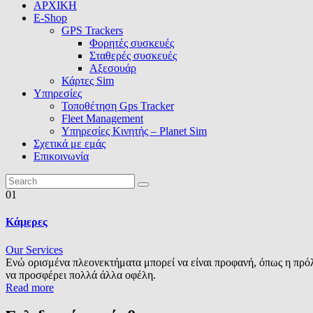
ΑΡΧΙΚΗ
E-Shop
GPS Trackers
Φορητές συσκευές
Σταθερές συσκευές
Αξεσουάρ
Κάρτες Sim
Υπηρεσίες
Τοποθέτηση Gps Tracker
Fleet Management
Υπηρεσίες Κινητής – Planet Sim
Σχετικά με εμάς
Επικοινωνία
01
Κάμερες
Our Services
Ενώ ορισμένα πλεονεκτήματα μπορεί να είναι προφανή, όπως η πρό
να προσφέρει πολλά άλλα οφέλη.
Read more