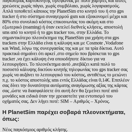
παγκόσμιας καρτοκινητής τηλεφωνίας με πολύ χαμηλές και απλές
χρεώσεις χωρίς πάγιο, χωρίς συμβόλαιο, χωρίς λογαριασμούς.
Απλά τοποθετεί κάποιος την PlanetSim στο κινητό του ή στο gps
tracker ή στο σύστημα συναγερμού gsm και εξοικονομεί μέχρι και
80% στο συνολικό κόστος επικοινωνίας του ακόμη και στο
εξωτερικό (roaming) ή όταν εκτελεί διεθνείς κλήσεις, αποστολή
sms από το κινητό ή το gps tracker του, στην Ελλάδα. Το
σημαντικότερο πλεονέκτημα της PlanetSim για χρήση στα gps
trackers στην Ελλάδα είναι η κάλυψη και με Cosmote ,Vodafone
και Wind, λόγω της συνεργασίας της και με τα τρία δίκτυα. Αυτό
πρακτικά σημαίνει ότι αρκεί ,στο σημείο που βρίσκεται το gps
tracker ,να έχει κάλυψη ένα οποιοδήποτε δίκτυο για να
λειτουργήσει. Το πλεονέκτημα αυτό ,ανεβάζει κατά πολύ το
ποσοστό κάλυψης δικτύου κινητής τηλεφωνίας του gps tracker σας
χωρίς να αυξάνει το λειτουργικό του κόστος, αντιθέτως το μειώνει
π.χ. το κόστος αποστολής sms εντός Ελλάδας είναι 0,14€. Επιπλέον
σας δίνει την δυνατότητα αυτόματης αναγόμωσης αξίας της κάρτας
σας ,ώστε να διασφαλίσετε ότι αυτή δεν θα ξεμείνει ποτέ από
μονάδες και ειδικά όταν την χρειαστείτε για εντοπισμό του
οχήματός σας. Δεν λήγει ποτέ: SIM – Αριθμός – Χρόνος.
H PlanetSim παρέχει σοβαρά πλεονεκτήματα,
όπως:
Νέος παγκόσμιος αριθμός κλήσης.