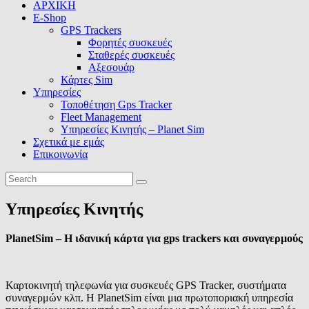
ΑΡΧΙΚΗ
E-Shop
GPS Trackers
Φορητές συσκευές
Σταθερές συσκευές
Αξεσουάρ
Κάρτες Sim
Υπηρεσίες
Τοποθέτηση Gps Tracker
Fleet Management
Υπηρεσίες Κινητής – Planet Sim
Σχετικά με εμάς
Επικοινωνία
Υπηρεσίες Κινητής
PlanetSim – Η ιδανική κάρτα για gps trackers και συναγερμούς
Καρτοκινητή τηλεφωνία για συσκευές GPS Tracker, συστήματα
συναγερμών κλπ. H PlanetSim είναι μια πρωτοποριακή υπηρεσία