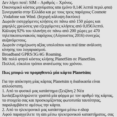
Δεν λήγει ποτέ: SIM – Αριθμός – Χρόνος.
Οικονομικό κόστος μηνύματος sms (μόνο 0,14€ λεπτά περιλ.φπα)
Συνεργασία στην Ελλάδα και με τους τρεις παρόχους Cosmote
,Vodafone και Wind. (Ισχυρή κάλυψη δικτύου)
Δωρεάν εισερχόμενες κλήσεις σε πάνω από 150 χώρες και
χαμηλές χρεώσεις για εξερχόμενες κλήσεις από 0,05€/λεπτό.
Κάλυψη 92% του πλανήτη σε πάνω από 200 χώρες με 470
τηλεπικοινωνιακούς παρόχους (Αύγουστος 2016) συνεχώς
αυξανόμενους.
Δωρεάν ενημέρωση αξίας υπολοίπου και real time ανάλυση
κίνησης του λογαριασμού.
Broadband GPRS/3G/4G Roaming.
Με πολύ φτηνό κόστος κλήσης PlanetSim σε PlanetSim.
Πολλοί, εύκολοι τρόποι ανανέωσης του χρόνου.
Πως μπορώ να προμηθευτώ μία κάρτα Planetsim;
Για την απόκτηση μίας κάρτας Planetsim η διαδικασία είναι
απλούστατη.
1. Από το φυσικό μας κατάστημα (Σειζάνη 2 Νέα
Ιωνία)Συμπληρώνετε γραπτά μία φόρμα με τον αριθμό της κάρτας,
τα στοιχεία σας και προσκομίζοντας φωτοτυπία ταυτότητας,
παραλαμβάνετε αμέσως την κάρτα.
2. Από το ηλεκτρονικό μας κατάστημα μέσω e-shop
Αφού παραγγείλετε τη sim μέσω ηλεκτρονικού καταστήματος, σας