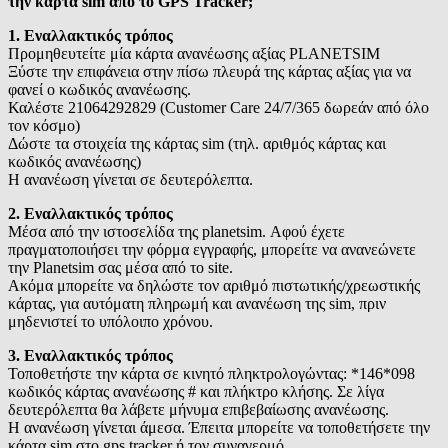
την κάρτα sim από το GPS Tracker;
1. Εναλλακτικός τρόπος
Προμηθευτείτε μία κάρτα ανανέωσης αξίας PLANETSIM
Ξύστε την επιφάνεια στην πίσω πλευρά της κάρτας αξίας για να
φανεί ο κωδικός ανανέωσης.
Καλέστε 21064292829 (Customer Care 24/7/365 δωρεάν από όλο
τον κόσμο)
Δώστε τα στοιχεία της κάρτας sim (τηλ. αριθμός κάρτας και
κωδικός ανανέωσης)
Η ανανέωση γίνεται σε δευτερόλεπτα.
2. Εναλλακτικός τρόπος
Μέσα από την ιστοσελίδα της planetsim. Αφού έχετε
πραγματοποιήσει την φόρμα εγγραφής, μπορείτε να ανανεώνετε
την Planetsim σας μέσα από το site.
Ακόμα μπορείτε να δηλώστε τον αριθμό πιστωτικής/χρεωστικής
κάρτας, για αυτόματη πληρωμή και ανανέωση της sim, πριν
μηδενιστεί το υπόλοιπο χρόνου.
3. Εναλλακτικός τρόπος
Τοποθετήστε την κάρτα σε κινητό πληκτρολογώντας: *146*098
κωδικός κάρτας ανανέωσης # και πλήκτρο κλήσης. Σε λίγα
δευτερόλεπτα θα λάβετε μήνυμα επιβεβαίωσης ανανέωσης.
Η ανανέωση γίνεται άμεσα. Έπειτα μπορείτε να τοποθετήσετε την
κάρτα sim στο gps tracker ή τον συναγερμό.