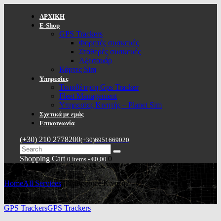
ΑΡΧΙΚΗ
E-Shop
GPS Trackers
Φορητές συσκευές
Σταθερές συσκευές
Αξεσουάρ
Κάρτες Sim
Υπηρεσίες
Τοποθέτηση Gps Tracker
Fleet Management
Υπηρεσίες Κινητής – Planet Sim
Σχετικά με εμάς
Επικοινωνία
(+30) 210 2778200
(+30)6951669020
Shopping Cart
0
0 items
-
€0,00
Home
All Services
...
Υπηρεσίες Κινητής
GPS Trackers
GPS Trackers