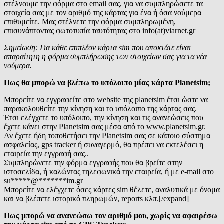
στέλνουμε την φόρμα στο email σας, για να συμπληρώσετε τα
στοιχεία σας με τον αριθμό της κάρτας για ένα ή όσα νούμερα
επιθυμείτε. Μας στέλνετε την φόρμα συμπληρωμένη,
επισυνάπτοντας φωτοτυπία ταυτότητας στο info(at)viarnet.gr
Σημείωση: Για κάθε επιπλέον κάρτα sim που αποκτάτε είναι
απαραίτητη η φόρμα συμπλήρωσης των στοιχείων σας για τα νέα
νούμερα.
Πως θα μπορώ να βλέπω το υπόλοιπο μίας κάρτα Planetsim;
Μπορείτε να εγγραφείτε στο website της planetsim έτσι ώστε να
παρακολουθείτε την κίνηση και το υπόλοιπο της κάρτας σας.
Έτσι ελέγχετε το υπόλοιπο, την κίνηση και τις ανανεώσεις που
έχετε κάνει στην Planetsim σας μέσα από το www.planetsim.gr.
Αν έχετε ήδη τοποθετήσει την Planetsim σας σε κάποιο σύστημα
ασφαλείας, gps tracker ή συναγερμό, θα πρέπει να εκτελέσει η
εταιρεία την εγγραφή σας..
Συμπληρώνετε την φόρμα εγγραφής που θα βρείτε στην
ιστοσελίδα, ή καλώντας τηλεφωνικά την εταιρεία, ή με e-mail στο
su
*****
@
*******
im.gr
Μπορείτε να ελέγχετε όσες κάρτες sim θέλετε, αναλυτικά με όνομα
και να βλέπετε ιστορικό πληρωμών, reports κλπ.[/expand]
Πως μπορώ να ανανεώσω τον αριθμό μου, χωρίς να αφαιρέσω