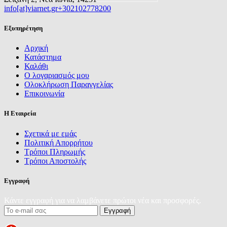
info[at]viarnet.gr
+302102778200
Εξυπηρέτηση
Αρχική
Κατάστημα
Καλάθι
Ο λογαριασμός μου
Ολοκλήρωση Παραγγελίας
Επικοινωνία
Η Εταιρεία
Σχετικά με εμάς
Πολιτική Απορρήτου
Τρόποι Πληρωμής
Τρόποι Αποστολής
Εγγραφή
Κάντε εγγραφή για να λαμβάνετε πρώτοι νέα και προσφορές.