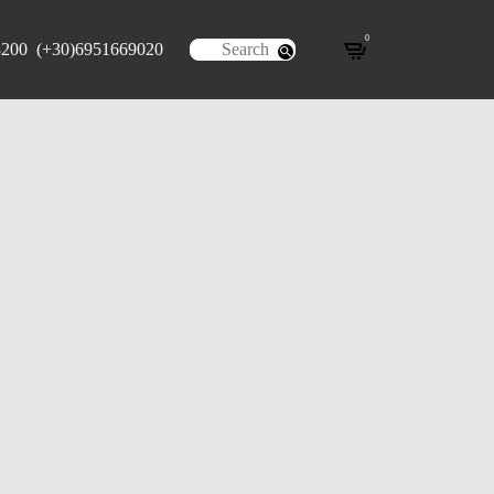
0
8200
(+30)6951669020