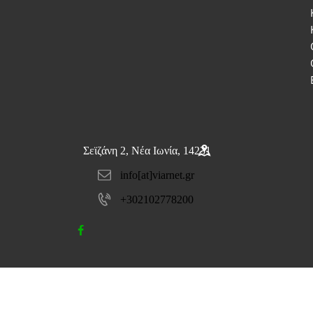
Σεϊζάνη 2, Νέα Ιωνία, 14231
info[at]viarnet.gr
+302102778200