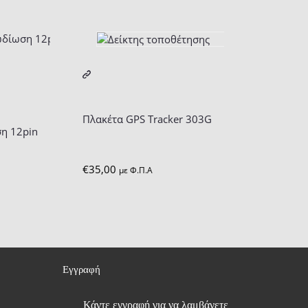
Πλακέτα GPS Tracker 303G
η 12pin
€
35,00
με Φ.Π.Α
Εγγραφή
Κάντε εγγραφή για να λαμβάνετε