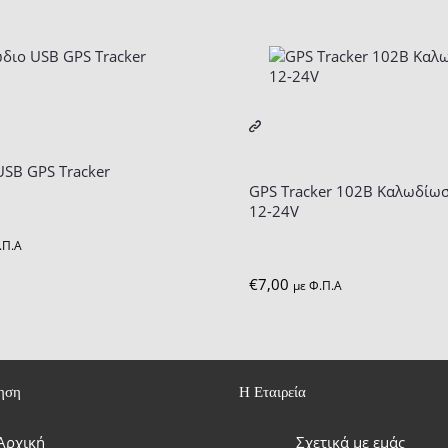
SB GPS Tracker
GPS Tracker 102B Καλωδίωσ
12-24V
.Π.Α
€
7,00
με Φ.Π.Α
ηση
Η Εταιρεία
Αρχική
Σχετικά με εμάς