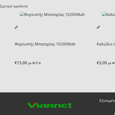
Σχετικά προϊόντα
Φορτιστής Μπαταρίας 10200Mah
Καλώδιο U
€
15,00
€
3,00
με Φ.Π.Α
με Φ
Εξυπηρέτ