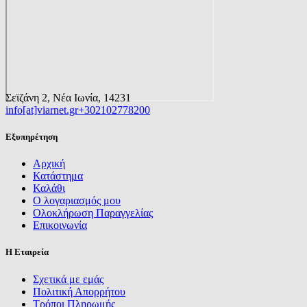
Σεϊζάνη 2, Νέα Ιωνία, 14231
info[at]viarnet.gr
+302102778200
Εξυπηρέτηση
Αρχική
Κατάστημα
Καλάθι
Ο λογαριασμός μου
Ολοκλήρωση Παραγγελίας
Επικοινωνία
Η Εταιρεία
Σχετικά με εμάς
Πολιτική Απορρήτου
Τρόποι Πληρωμής