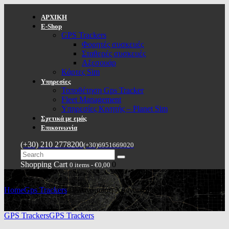
ΑΡΧΙΚΗ
E-Shop
GPS Trackers
Φορητές συσκευές
Σταθερές συσκευές
Αξεσουάρ
Κάρτες Sim
Υπηρεσίες
Τοποθέτηση Gps Tracker
Fleet Management
Υπηρεσίες Κινητής – Planet Sim
Σχετικά με εμάς
Επικοινωνία
(+30) 210 2778200
(+30)6951669020
Shopping Cart
0
0 items
-
€0,00
Home
Gps Trackers
...
Αναγόμωση Χρόνου Sim 10€
GPS Trackers
GPS Trackers