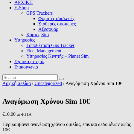
ΑΡΧΙΚΗ
E-Shop
GPS Trackers
Φορητές συσκευές
Σταθερές συσκευές
Αξεσουάρ
Κάρτες Sim
Υπηρεσίες
Τοποθέτηση Gps Tracker
Fleet Management
Υπηρεσίες Κινητής – Planet Sim
Σχετικά με εμάς
Επικοινωνία
Αρχική σελίδα
/
Uncategorized
/ Αναγόμωση Χρόνου Sim 10€
Αναγόμωση Χρόνου Sim 10€
€
10,00
με Φ.Π.Α
Περιλαμβάνει ανανέωση χρόνου ομιλίας, sms και δεδομένων αξίας
10€.