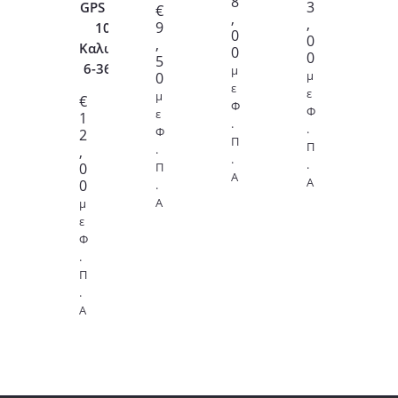
8
3
GPS Tracker
€
,
,
9
102B-C
0
0
,
Καλωδίωση
0
0
5
6-36V 8pin
μ
μ
0
ε
ε
μ
€
Φ
Φ
ε
1
.
.
Φ
2
Π
Π
.
,
.
.
0
Π
Α
Α
0
.
Α
μ
ε
Φ
.
Π
.
Α