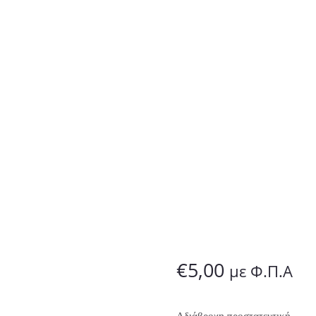
€
5,00
με Φ.Π.Α
Αδιάβροχη προστατευτική