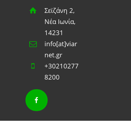
Σεϊζάνη 2,
Νέα Ιωνία,
14231
info[at]viar
net.gr
+30210277
8200