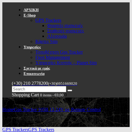
ΑΡΧΙΚΗ
E-Shop
GPS Trackers
Φορητές συσκευές
Σταθερές συσκευές
Αξεσουάρ
Κάρτες Sim
Υπηρεσίες
Τοποθέτηση Gps Tracker
Fleet Management
Υπηρεσίες Κινητής – Planet Sim
Σχετικά με εμάς
Επικοινωνία
(+30) 210 2778200
(+30)6951669020
Shopping Cart
0
0 items
-
€0,00
Home
Gps Tracker 105B 12-24V με Remote Control
Attachment:
gps-tracker-105b
GPS Trackers
GPS Trackers