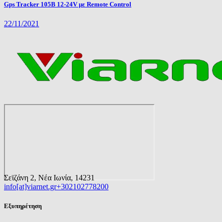
Gps Tracker 105B 12-24V με Remote Control
22/11/2021
Σεϊζάνη 2, Νέα Ιωνία, 14231
info[at]viarnet.gr
+302102778200
Εξυπηρέτηση