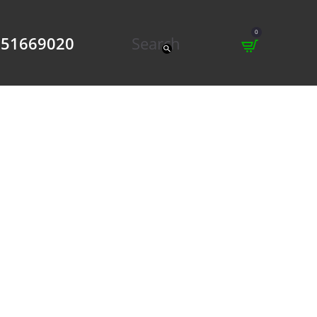
0
951669020