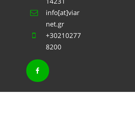
14231
info[at]viar
net.gr
+30210277
8200