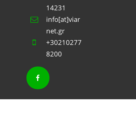
14231
info[at]viar
net.gr
+30210277
8200